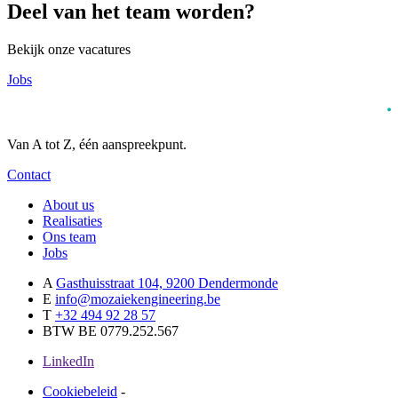
Deel van het team worden?
Bekijk onze vacatures
Jobs
Van A tot Z,
één aanspreekpunt.
Contact
About us
Realisaties
Ons team
Jobs
A
Gasthuisstraat 104, 9200 Dendermonde
E
info@mozaiekengineering.be
T
+32 494 92 28 57
BTW
BE 0779.252.567
LinkedIn
Cookiebeleid
-